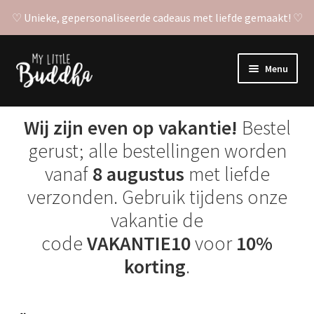
♡ Unieke, gepersonaliseerde cadeaus met liefde gemaakt! ♡
Ga
Ga
Menu
door
naar
naar
de
Subme
Gepersonaliseerde posters
navigatie
inhoud
uitvou
Wij zijn even op vakantie!
Bestel
Subme
Stickers
gerust; alle bestellingen worden
uitvou
vanaf
8 augustus
met liefde
Babyshower invulkaarten
verzonden. Gebruik tijdens onze
vakantie de
Overige producten
code
VAKANTIE10
voor
10%
korting
.