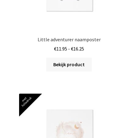
Little adventurer naamposter
Prijsklasse:
€
11.95
-
€
16.25
€11.95
Dit
tot
Bekijk product
product
€16.25
heeft
meerdere
variaties.
Deze
optie
kan
gekozen
worden