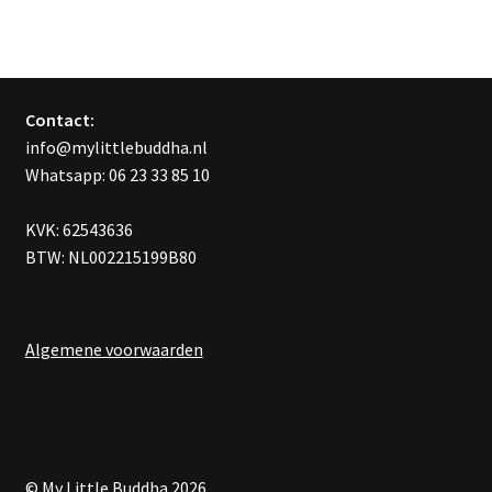
variaties.
Deze
optie
kan
Contact:
gekozen
info@mylittlebuddha.nl
worden
Whatsapp: 06 23 33 85 10
op
de
KVK: 62543636
productpagina
BTW: NL002215199B80
Algemene voorwaarden
© My Little Buddha 2026