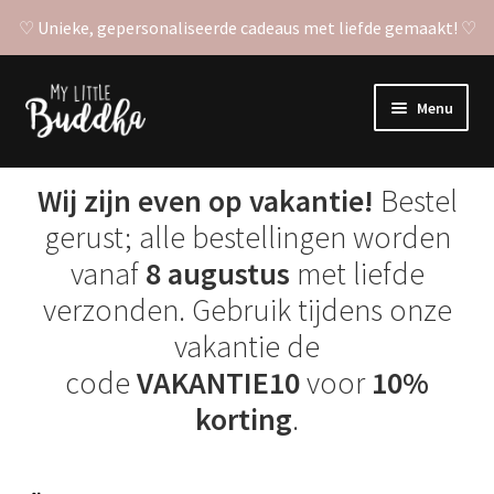
♡ Unieke, gepersonaliseerde cadeaus met liefde gemaakt! ♡
Ga
Ga
Menu
door
naar
naar
de
Subme
Gepersonaliseerde posters
navigatie
inhoud
uitvou
Wij zijn even op vakantie!
Bestel
Subme
Stickers
gerust; alle bestellingen worden
uitvou
vanaf
8 augustus
met liefde
Babyshower invulkaarten
verzonden. Gebruik tijdens onze
vakantie de
Overige producten
code
VAKANTIE10
voor
10%
korting
.