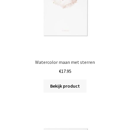
op
de
productpagina
Watercolor maan met sterren
€
17.95
Bekijk product