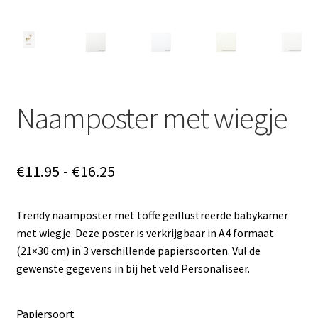
Naamposter met wiegje
Prijsklasse:
€
11.95
-
€
16.25
€11.95
Trendy naamposter met toffe geïllustreerde babykamer
tot
met wiegje. Deze poster is verkrijgbaar in A4 formaat
€16.25
(21×30 cm) in 3 verschillende papiersoorten. Vul de
gewenste gegevens in bij het veld Personaliseer.
Papiersoort