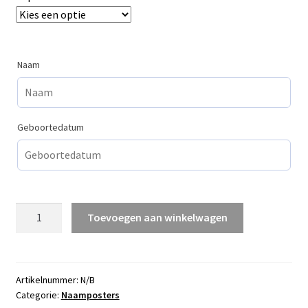
Naam
Geboortedatum
Naamposter
Toevoegen aan winkelwagen
met
wiegje
aantal
Artikelnummer:
N/B
Categorie:
Naamposters