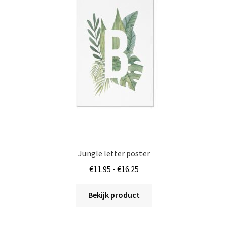
Jungle letter poster
Prijsklasse:
€
11.95
-
€
16.25
€11.95
Dit
tot
Bekijk product
product
€16.25
heeft
meerdere