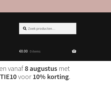
Zoeken
Zoeken
naar:
€
0.00
0 items
den vanaf
8 augustus
met
TIE10
voor
10% korting
.