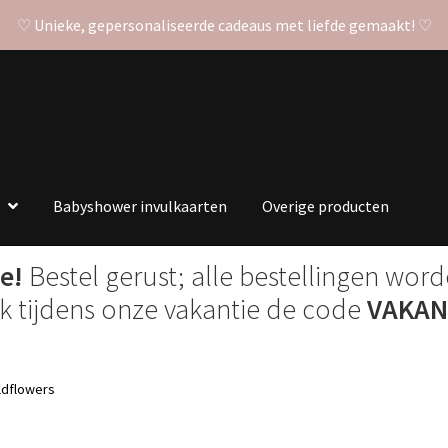
♡ Unieke, gepersonaliseerde cadeaus met liefde gemaakt! ♡
Babyshower invulkaarten
Overige producten
e!
Bestel gerust; alle bestellingen wor
ik tijdens onze vakantie de code
VAKAN
ldflowers