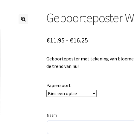
Geboorteposter Wi
Prijsklasse:
€
11.95
-
€
16.25
€11.95
Geboorteposter met tekening van bloemen
tot
de trend van nu!
€16.25
Papiersoort
Naam