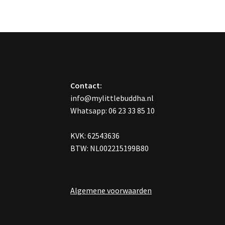
optie
kan
gekozen
worden
op
de
productpagin
Contact:
info@mylittlebuddha.nl
Whatsapp: 06 23 33 85 10
KVK: 62543636
BTW: NL002215199B80
Algemene voorwaarden