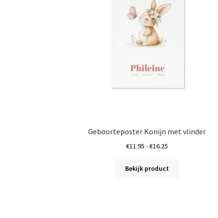
Geboorteposter Konijn met vlinder
Prijsklasse:
€
11.95
-
€
16.25
€11.95
Dit
tot
Bekijk product
product
€16.25
heeft
meerdere
variaties.
Deze