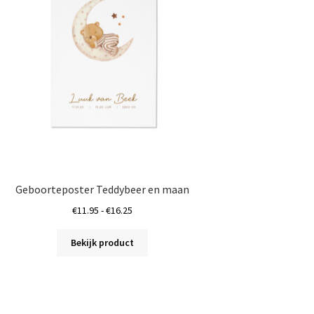
Geboorteposter Teddybeer en maan
Prijsklasse:
€
11.95
-
€
16.25
€11.95
Dit
tot
Bekijk product
product
€16.25
heeft
meerdere
variaties.
Deze