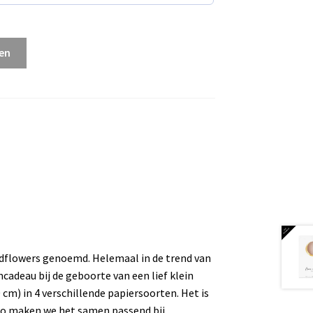
en
dflowers genoemd. Helemaal in de trend van
cadeau bij de geboorte van een lief klein
 cm) in 4 verschillende papiersoorten. Het is
 zo maken we het samen passend bij