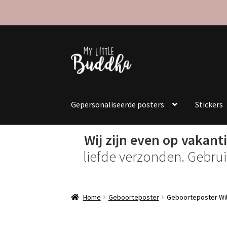
Ga
Ga
door
naar
naar
de
navigatie
inhoud
Gepersonaliseerde posters
Stickers
Wij zijn even op vakanti
liefde verzonden. Gebru
Home
Geboorteposter
Geboorteposter Wi