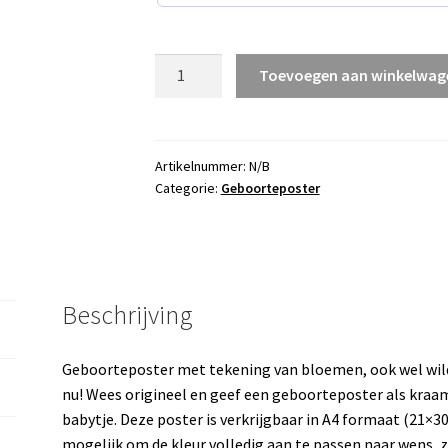
Geboorteposter
Toevoegen aan winkelwag
Wildflowers
aantal
Artikelnummer:
N/B
Categorie:
Geboorteposter
Beschrijving
Geboorteposter met tekening van bloemen, ook wel wil
nu! Wees origineel en geef een geboorteposter als kraam
babytje. Deze poster is verkrijgbaar in A4 formaat (21×30
mogelijk om de kleur volledig aan te passen naar wens,