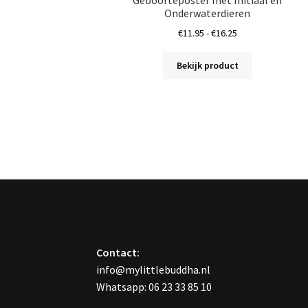
Onderwaterdieren
Prijsklasse:
€
11.95
-
€
16.25
€11.95
Dit
tot
Bekijk product
product
€16.25
heeft
meerdere
variaties.
Deze
optie
kan
gekozen
worden
op
de
productpagin
Contact:
info@mylittlebuddha.nl
Whatsapp: 06 23 33 85 10