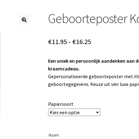
Geboorteposter Ko
Prijsklasse:
€
11.95
-
€
16.25
€11.95
Een uniek en persoonlijk aandenken aan de
tot
kraamcadeau.
€16.25
Gepersonaliseerde geboorteposter met illu
geboortegegevens. Keuze uit vier luxe pap
Papiersoort
Naam