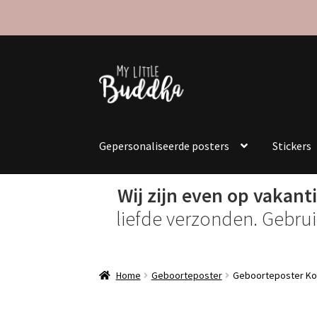
Ga
Ga
door
naar
naar
de
navigatie
inhoud
Gepersonaliseerde posters
Stickers
Wij zijn even op vakanti
liefde verzonden. Gebru
Home
Geboorteposter
Geboorteposter Kon