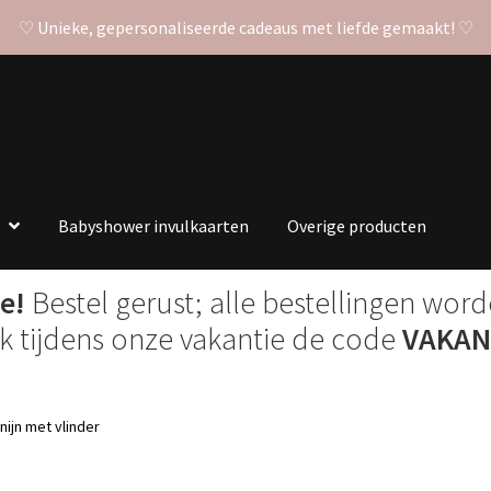
♡ Unieke, gepersonaliseerde cadeaus met liefde gemaakt! ♡
Babyshower invulkaarten
Overige producten
e!
Bestel gerust; alle bestellingen wor
ik tijdens onze vakantie de code
VAKAN
ijn met vlinder