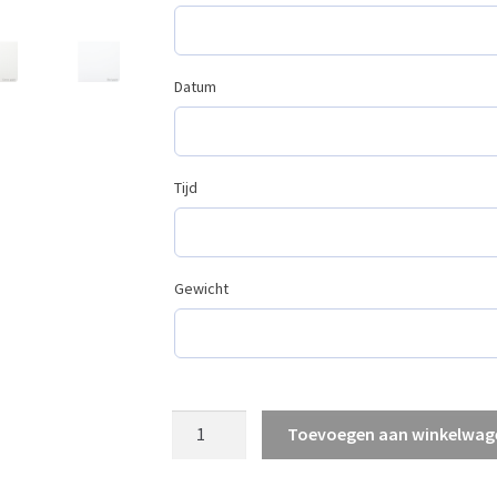
Datum
Tijd
Gewicht
Geboorteposter
Toevoegen aan winkelwag
Konijn
met