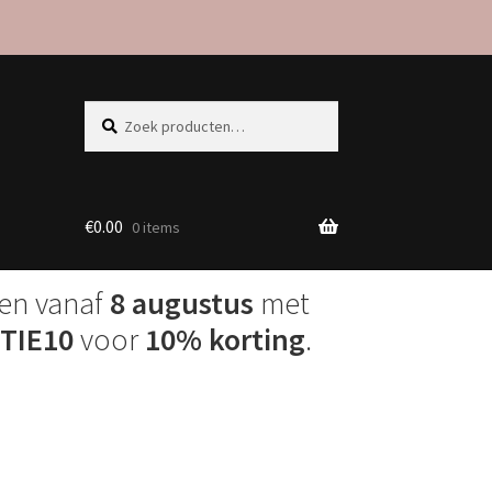
Zoeken
Zoeken
naar:
€
0.00
0 items
den vanaf
8 augustus
met
TIE10
voor
10% korting
.