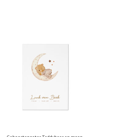
Geboorteposter Teddybeer en maan