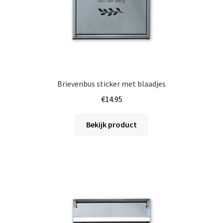
productpagina
Brievenbus sticker met blaadjes
€
14.95
Bekijk product