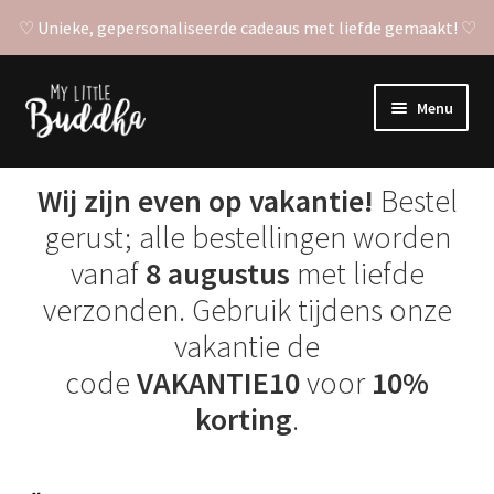
♡ Unieke, gepersonaliseerde cadeaus met liefde gemaakt! ♡
Ga
Ga
Menu
door
naar
naar
de
Subme
Gepersonaliseerde posters
navigatie
inhoud
uitvou
Wij zijn even op vakantie!
Bestel
Subme
Stickers
gerust; alle bestellingen worden
uitvou
vanaf
8 augustus
met liefde
Babyshower invulkaarten
verzonden. Gebruik tijdens onze
vakantie de
Overige producten
code
VAKANTIE10
voor
10%
korting
.