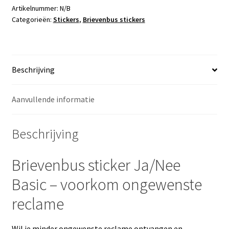
Basic
Artikelnummer:
N/B
Categorieën:
Stickers
,
Brievenbus stickers
aantal
Beschrijving
Aanvullende informatie
Beschrijving
Brievenbus sticker Ja/Nee
Basic – voorkom ongewenste
reclame
Wil je minder ongewenste reclame ontvangen en