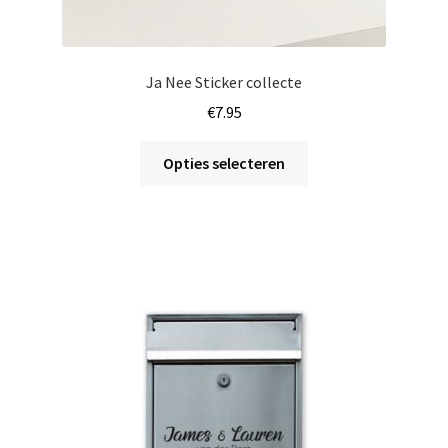
Ja Nee Sticker collecte
€
7.95
Dit
Opties selecteren
product
heeft
meerdere
variaties.
Deze
optie
kan
gekozen
worden
op
de