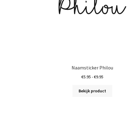
de
productpagin
Naamsticker Philou
Prijsklasse:
€
5.95
-
€
9.95
€5.95
Dit
tot
Bekijk product
product
€9.95
heeft
meerdere
variaties.
Deze
optie
kan