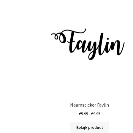
Deze
optie
kan
gekozen
worden
op
de
productpagin
Naamsticker Faylin
Prijsklasse:
€
5.95
-
€
9.95
€5.95
Dit
tot
Bekijk product
product
€9.95