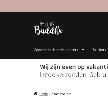
Ga
Ga
door
naar
naar
de
navigatie
inhoud
Gepersonaliseerde posters
Stickers
Wij zijn even op vakanti
liefde verzonden. Gebru
Home
Naamstickers