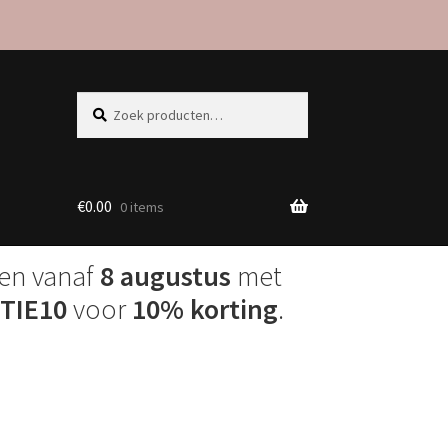
Zoeken
Zoeken
naar:
€
0.00
0 items
den vanaf
8 augustus
met
TIE10
voor
10% korting
.