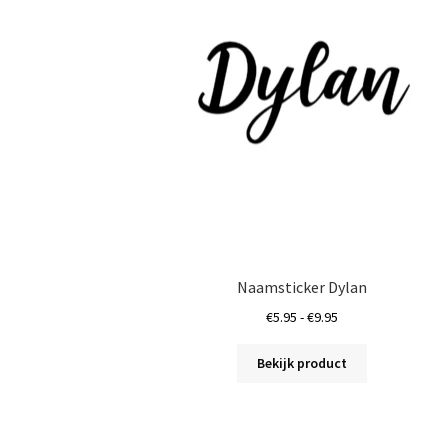
gekozen
worden
op
de
productpagin
Naamsticker Dylan
Prijsklasse:
€
5.95
-
€
9.95
€5.95
Dit
tot
Bekijk product
product
€9.95
heeft
meerdere
variaties.