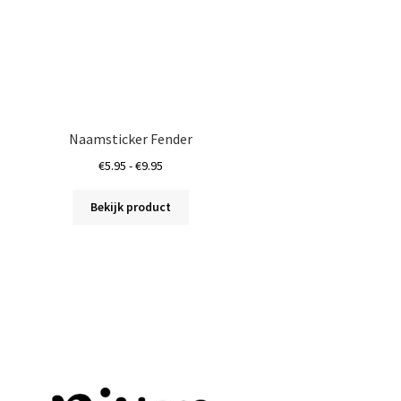
Naamsticker Fender
Prijsklasse:
€
5.95
-
€
9.95
€5.95
Dit
tot
Bekijk product
product
€9.95
heeft
meerdere
variaties.
Deze
optie
kan
gekozen
worden
op