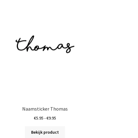
Deze
optie
kan
gekozen
worden
op
de
productpagina
Naamsticker Thomas
Prijsklasse:
€
5.95
-
€
9.95
€5.95
Dit
tot
Bekijk product
product
€9.95