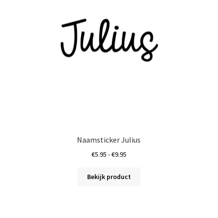
gekozen
worden
op
de
a
productpagina
Naamsticker Julius
Prijsklasse:
€
5.95
-
€
9.95
€5.95
Dit
tot
Bekijk product
product
€9.95
heeft
meerdere
variaties.