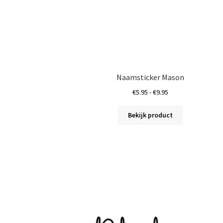
Naamsticker Mason
Prijsklasse:
€
5.95
-
€
9.95
€5.95
Dit
tot
Bekijk product
product
€9.95
heeft
meerdere
variaties.
Deze
optie
kan
gekozen
worden
op