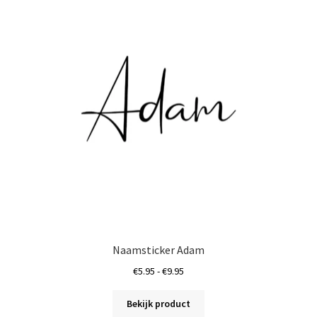
Deze
optie
kan
gekozen
worden
op
de
a
productpagina
Naamsticker Adam
Prijsklasse:
€
5.95
-
€
9.95
€5.95
Dit
tot
Bekijk product
product
€9.95