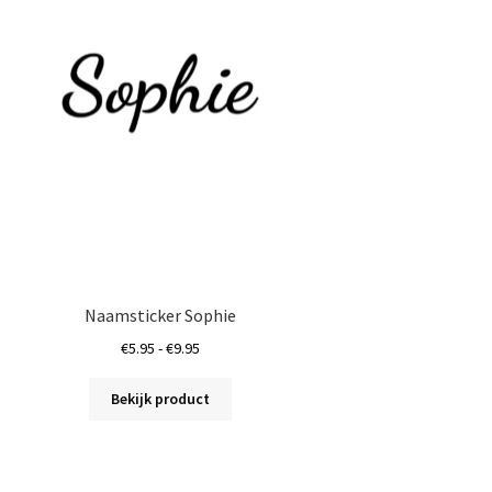
gekozen
worden
op
de
productpagina
Naamsticker Sophie
Prijsklasse:
€
5.95
-
€
9.95
€5.95
Dit
tot
Bekijk product
product
€9.95
heeft
meerdere
variaties.