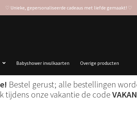
♡ Unieke, gepersonaliseerde cadeaus met liefde gemaakt! ♡
Babyshower invulkaarten
Overige producten
e!
Bestel gerust; alle bestellingen wor
ik tijdens onze vakantie de code
VAKAN