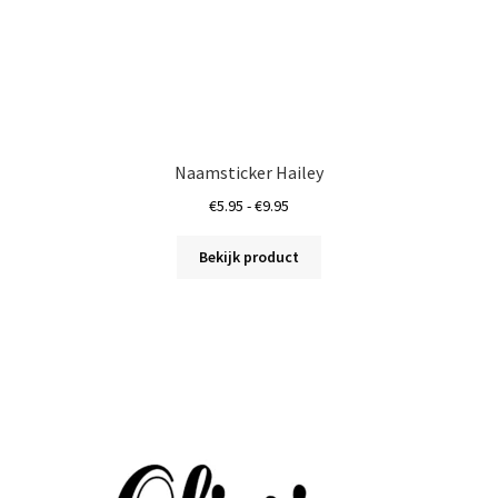
Naamsticker Hailey
Prijsklasse:
€
5.95
-
€
9.95
€5.95
Dit
tot
Bekijk product
product
€9.95
heeft
meerdere
variaties.
Deze
optie
kan
gekozen
worden
op