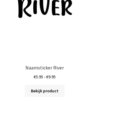
de
productpagina
Naamsticker River
Prijsklasse:
€
5.95
-
€
9.95
€5.95
Dit
tot
Bekijk product
product
€9.95
heeft
meerdere
variaties.
Deze
optie
kan