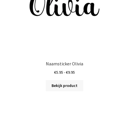
de
a
productpagina
Naamsticker Olivia
Prijsklasse:
€
5.95
-
€
9.95
€5.95
Dit
tot
Bekijk product
product
€9.95
heeft
meerdere
variaties.
Deze
optie
kan