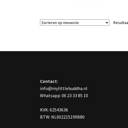
heeft
meerdere
variaties.
Resultaa
Deze
optie
kan
gekozen
worden
op
de
productpagin
Contact:
info@mylittlebuddha.nl
Whatsapp: 06 23 33 85 10
KVK: 62543636
BTW: NL002215199B80