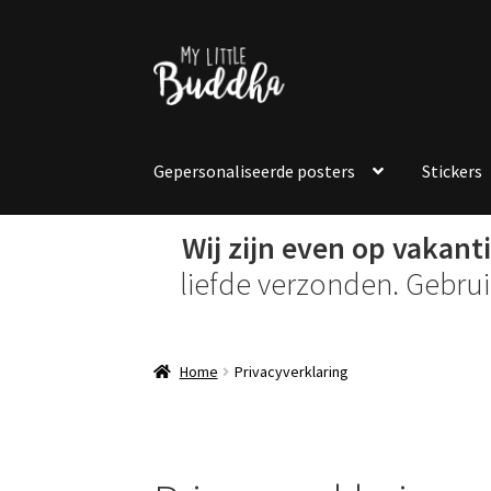
Ga
Ga
door
naar
naar
de
navigatie
inhoud
Gepersonaliseerde posters
Stickers
Wij zijn even op vakanti
liefde verzonden. Gebru
Home
Privacyverklaring