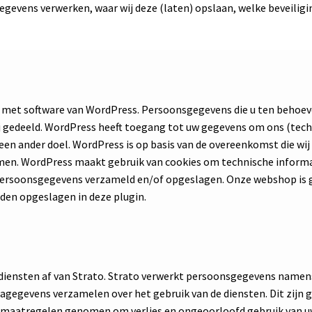
gegevens verwerken, waar wij deze (laten) opslaan, welke beveilig
 met software van WordPress. Persoonsgegevens die u ten behoev
j gedeeld. WordPress heeft toegang tot uw gegevens om ons (techn
een ander doel. WordPress is op basis van de overeenkomst die w
men. WordPress maakt gebruik van cookies om technische informa
 persoonsgegevens verzameld en/of opgeslagen. Onze webshop is 
n opgeslagen in deze plugin.
iensten af van Strato. Strato verwerkt persoonsgegevens namens
tagegevens verzamelen over het gebruik van de diensten. Dit zijn
e maatregelen genomen om verlies en ongeoorloofd gebruik van 