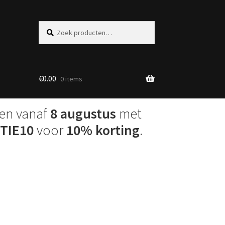
Zoeken
Zoeken
naar:
€
0.00
0 items
den vanaf
8 augustus
met
TIE10
voor
10% korting
.