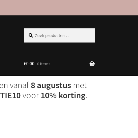
Zoeken
Zoeken
naar:
€
0.00
0 items
den vanaf
8 augustus
met
TIE10
voor
10% korting
.