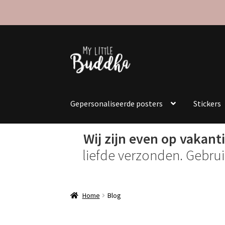
Ga
Ga
door
naar
naar
de
navigatie
inhoud
Gepersonaliseerde posters
Stickers
Wij zijn even op vakanti
liefde verzonden. Gebru
Home
Blog