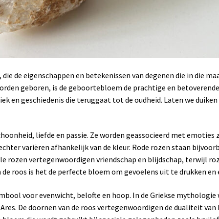
die de eigenschappen en betekenissen van degenen die in die ma
worden geboren, is de geboortebloem de prachtige en betoverende 
iek en geschiedenis die teruggaat tot de oudheid. Laten we duiken
hoonheid, liefde en passie. Ze worden geassocieerd met emoties z
hter variëren afhankelijk van de kleur. Rode rozen staan bijvoorb
le rozen vertegenwoordigen vriendschap en blijdschap, terwijl r
n de roos is het de perfecte bloem om gevoelens uit te drukken en
symbool voor evenwicht, belofte en hoop. In de Griekse mythologie
, Ares. De doornen van de roos vertegenwoordigen de dualiteit van h