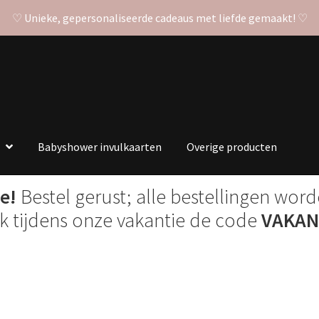
♡ Unieke, gepersonaliseerde cadeaus met liefde gemaakt! ♡
Babyshower invulkaarten
Overige producten
e!
Bestel gerust; alle bestellingen wor
ik tijdens onze vakantie de code
VAKAN