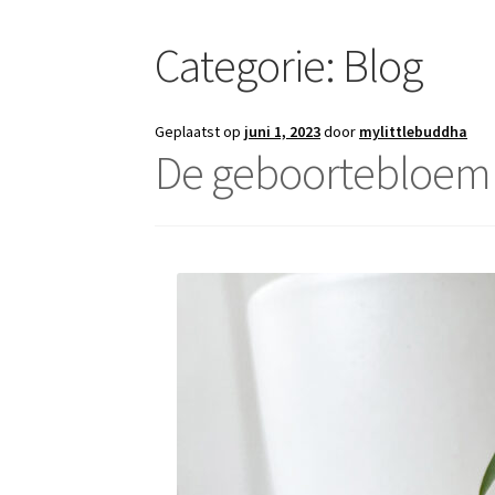
Categorie:
Blog
Geplaatst op
juni 1, 2023
door
mylittlebuddha
De geboortebloem v