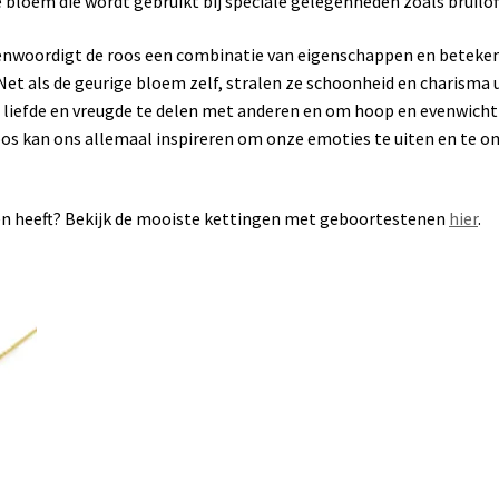
de bloem die wordt gebruikt bij speciale gelegenheden zoals bruilof
egenwoordigt de roos een combinatie van eigenschappen en beteken
 Net als de geurige bloem zelf, stralen ze schoonheid en charisma
liefde en vreugde te delen met anderen en om hoop en evenwicht te
roos kan ons allemaal inspireren om onze emoties te uiten en te 
en heeft? Bekijk de mooiste kettingen met geboortestenen
hier
.