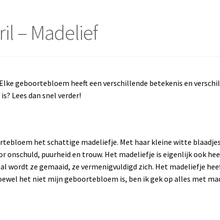
l – Madelief
Elke geboortebloem heeft een verschillende betekenis en verschi
is? Lees dan snel verder!
ortebloem het schattige madeliefje. Met haar kleine witte blaadje
 onschuld, puurheid en trouw. Het madeliefje is eigenlijk ook heel 
k al wordt ze gemaaid, ze vermenigvuldigd zich. Het madeliefje hee
oewel het niet mijn geboortebloem is, ben ik gek op alles met made