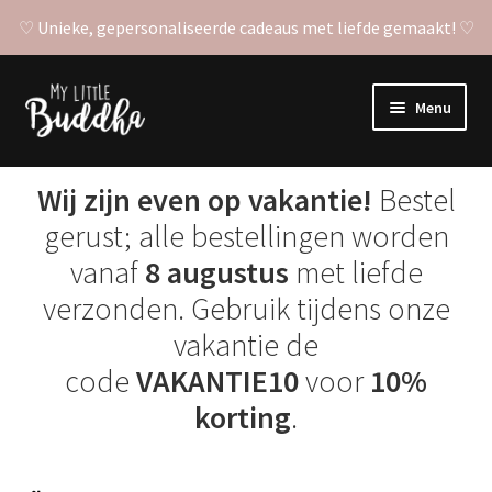
♡ Unieke, gepersonaliseerde cadeaus met liefde gemaakt! ♡
Ga
Ga
Menu
door
naar
naar
de
Subme
Gepersonaliseerde posters
navigatie
inhoud
uitvou
Wij zijn even op vakantie!
Bestel
Subme
Stickers
gerust; alle bestellingen worden
uitvou
vanaf
8 augustus
met liefde
Naamstickers
verzonden. Gebruik tijdens onze
vakantie de
Muurstickers
code
VAKANTIE10
voor
10%
Traktatiestickers
korting
.
Brievenbus stickers